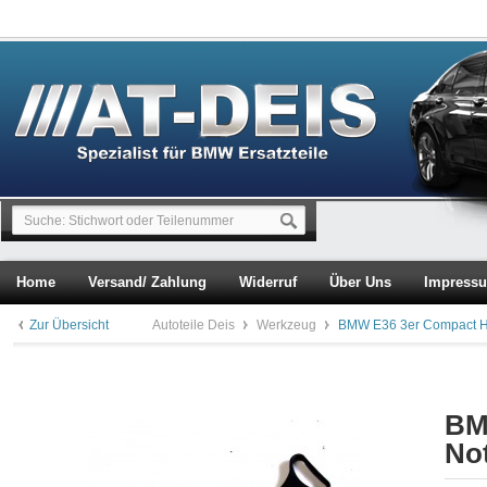
Home
Versand/ Zahlung
Widerruf
Über Uns
Impress
Zur Übersicht
Autoteile Deis
Werkzeug
BMW E36 3er Compact He
BM
No