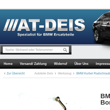
Home
Versand/ Zahlung
Widerruf
Über Uns
Impress
Zur Übersicht
Autoteile Deis
Werkzeug
BMW Kurbel Radschraub
BM
Bo