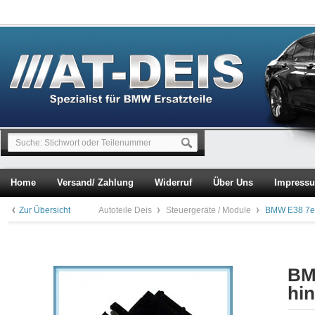
Home
Versand/ Zahlung
Widerruf
Über Uns
Impress
Zur Übersicht
Autoteile Deis
Steuergeräte / Module
BMW E38 7er 
BMW
hi