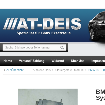
Home
Versand/ Zahlung
Widerruf
Über Uns
Impress
Zur Übersicht
Autoteile Deis
Steuergeräte / Module
BMW F01 F02
BM
Sy