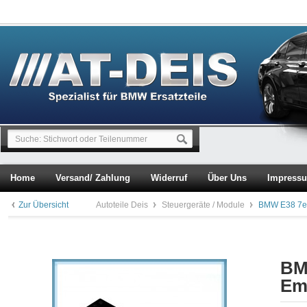
Home
Versand/ Zahlung
Widerruf
Über Uns
Impress
Zur Übersicht
Autoteile Deis
Steuergeräte / Module
BMW E38 7er
BM
Em