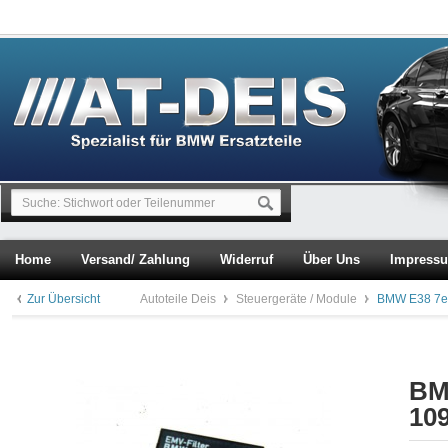
Home
Versand/ Zahlung
Widerruf
Über Uns
Impress
Zur Übersicht
Autoteile Deis
Steuergeräte / Module
BMW E38 7er
BM
10