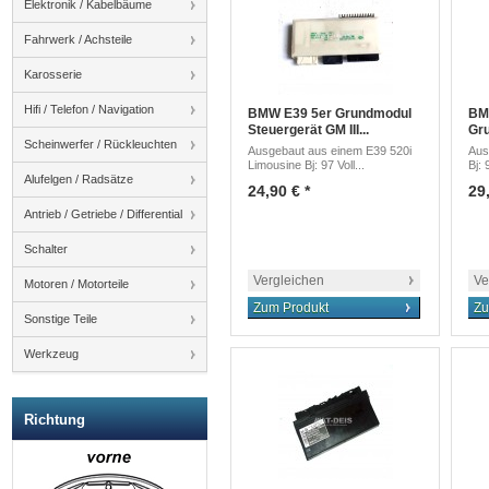
Elektronik / Kabelbäume
Fahrwerk / Achsteile
Karosserie
Hifi / Telefon / Navigation
BMW E39 5er Grundmodul
BM
Steuergerät GM III...
Gru
Scheinwerfer / Rückleuchten
Ausgebaut aus einem E39 520i
Aus
Limousine Bj: 97 Voll...
Bj: 
Alufelgen / Radsätze
24,90 € *
29,
Antrieb / Getriebe / Differential
Schalter
Vergleichen
Ve
Motoren / Motorteile
Zum Produkt
Zu
Sonstige Teile
Werkzeug
Richtung