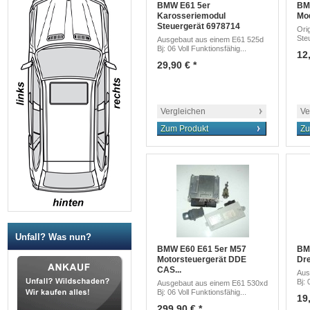
BMW E61 5er
BMW
Karosseriemodul
Mod
Steuergerät 6978714
Ori
Ste
Ausgebaut aus einem E61 525d
Bj: 06 Voll Funktionsfähig...
12,
29,90 € *
Vergleichen
Ve
Zum Produkt
Zu
Unfall? Was nun?
BMW E60 E61 5er M57
BM
Motorsteuergerät DDE
Dre
CAS...
Aus
Bj: 
Ausgebaut aus einem E61 530xd
Bj: 06 Voll Funktionsfähig...
19,
299,90 € *