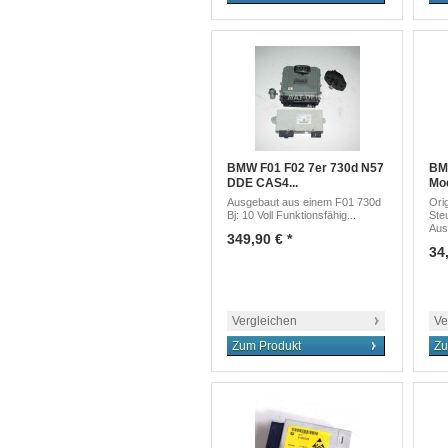
BMW F01 F02 7er 730d N57
BM
DDE CAS4...
Mod
Ausgebaut aus einem F01 730d
Ori
Bj: 10 Voll Funktionsfähig...
Ste
Aus
349,90 € *
34,
Vergleichen
Ve
Zum Produkt
Zu