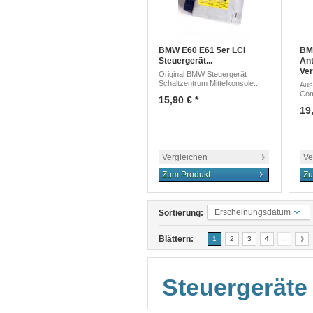
BMW E60 E61 5er LCI
BM
Steuergerät...
An
Ver
Original BMW Steuergerät
Schaltzentrum Mittelkonsole...
Aus
Comp
15,90 € *
19,
Vergleichen
Ve
Zum Produkt
Zu
Erscheinungsdatum
Sortierung:
Blättern:
1
2
3
4
...
Steuergeräte 