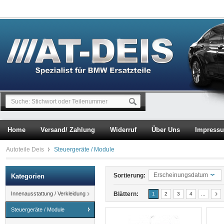
Home
Versand/ Zahlung
Widerruf
Über Uns
Impress
Autoteile Deis
Steuergeräte / Module
Erscheinungsdatum
Sortierung:
Kategorien
Innenausstattung / Verkleidung
Blättern:
1
2
3
4
...
Steuergeräte / Module