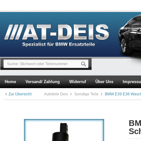
Home
Versand/ Zahlung
Widerruf
Über Uns
Impress
Zur Übersicht
Autoteile Deis
Sonstige Teile
BMW E39 E38 Wasch
BM
Sc