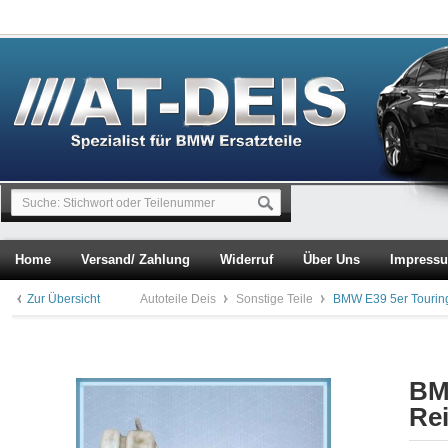
Home
Versand/ Zahlung
Widerruf
Über Uns
Impress
Zur Übersicht
Autoteile Deis
Sonstige Teile
BMW E39 5er Tourin
BM
Re