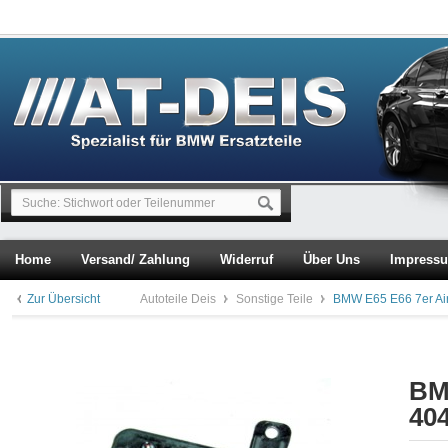
Home
Versand/ Zahlung
Widerruf
Über Uns
Impress
Zur Übersicht
Autoteile Deis
Sonstige Teile
BMW E65 E66 7er Ai
BM
40