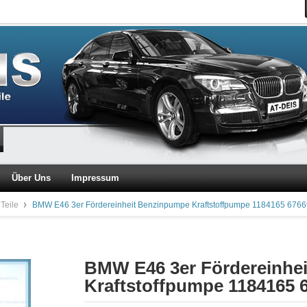
Über Uns
Impressum
 Teile
BMW E46 3er Fördereinheit Benzinpumpe Kraftstoffpumpe 1184165 676
BMW E46 3er Fördereinhe
Kraftstoffpumpe 1184165 