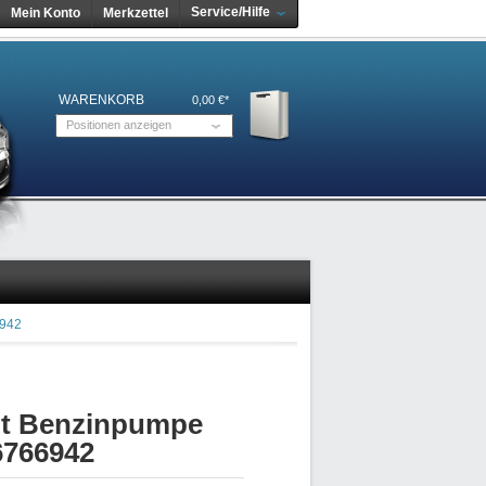
Service/Hilfe
Mein Konto
Merkzettel
WARENKORB
0,00 €*
Positionen anzeigen
6942
it Benzinpumpe
6766942