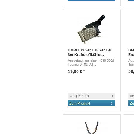
BMW E39 5er E38 7er E46
BM
3er Kraftstoffkühler...
End
Ausgebaut aus einem E39 530d
Aus
Touring Bj: 01 Voll...
Tour
19,90 € *
59,
Vergleichen
Ve
Zum Produkt
Zu