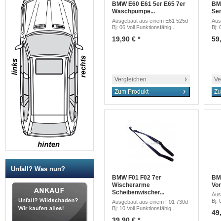
BMW E60 E61 5er E65 7er
BM
Waschpumpe...
Ser
Ausgebaut aus einem E61 525d
Aus
Bj: 06 Voll Funktionsfähig...
Bj: 
19,90 € *
59,
Vergleichen
Ve
Zum Produkt
Zu
Unfall? Was nun?
BMW F01 F02 7er
BM
Wischerarme
Vor
Scheibenwischer...
Aus
Bj: 
Ausgebaut aus einem F01 730d
Bj: 10 Voll Funktionsfähig...
49,
39,90 € *