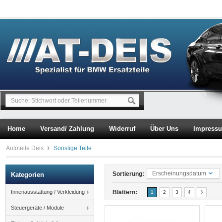
Home
Versand/ Zahlung
Widerruf
Über Uns
Impress
Autoteile Deis
Sonstige Teile
Erscheinungsdatum
Sortierung:
Kategorien
Innenausstattung / Verkleidung
Blättern:
1
2
3
4
Steuergeräte / Module