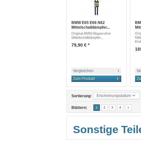
BMW E65 E66 N62
BM
Mittelschalldämpfer...
Mit
Original BMW Abgasrohre
Ori
Mittelschalldämpfer...
Mit
End
79,90 € *
16
Vergleichen
Ve
Zum Produkt
Zu
Erscheinungsdatum
Sortierung:
Blättern:
1
2
3
4
Sonstige Teil