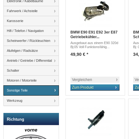
Elektronik / Kabelbäume
Fahrwerk / Achsteile
Karosserie
Hifi / Telefon / Navigation
BMW E90 E91 E92 3er E87
BM
Getriebekühler...
Sch
Scheinwerfer / Rückleuchten
Ausgebaut aus einem E90 320d
Aus
Bj:05 Voll Funktionsfähig...
Bj: 
Alufelgen / Radsätze
49,90 € *
34,
Antrieb / Getriebe / Differential
Schalter
Vergleichen
Ve
Motoren / Motorteile
Zum Produkt
Zu
Sonstige Teile
Werkzeug
Richtung