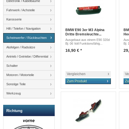
Elektronik / Kabelbäume
Fahrwerk / Achsteile
Karosserie
Hifi / Telefon / Navigation
BMW E90 3er M3 Alpina
BM
Dritte Bremsleuchte...
Hec
Scheinwerfer / Rückleuchten
Ausgebaut aus einem E90 320d
Aus
Bj: 06 Voll Funktionsfähig...
Bj: 
Alufelgen / Radsätze
16,90 € *
29,
Antrieb / Getriebe / Differential
Schalter
Vergleichen
Ve
Motoren / Motorteile
Zum Produkt
Zu
Sonstige Teile
Werkzeug
Richtung