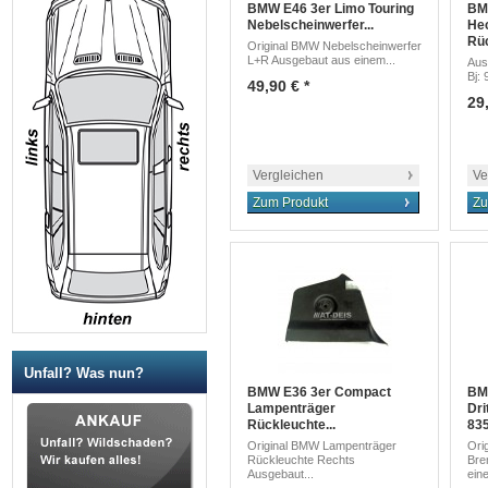
BMW E46 3er Limo Touring
BM
Nebelscheinwerfer...
He
Rüc
Original BMW Nebelscheinwerfer
L+R Ausgebaut aus einem...
Aus
Bj: 
49,90 € *
29,
Vergleichen
Ve
Zum Produkt
Zu
Unfall? Was nun?
BMW E36 3er Compact
BM
Lampenträger
Dri
Rückleuchte...
83
Original BMW Lampenträger
Ori
Rückleuchte Rechts
Bre
Ausgebaut...
ein