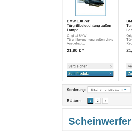
BMW E38 7er
BM
Türgriffbeleuchtung außen
Tür
Lampe...
Lam
Original BMW
Ori
Türgriffbeleuchtung außen Links
Tür
Ausgebaut...
Rec
21,90 € *
21,
Vergleichen
Ve
Zum Produkt
Zu
Erscheinungsdatum
Sortierung:
Blättern:
1
2
Scheinwerfer