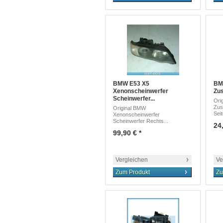
BMW E53 X5
BM
Xenonscheinwerfer
Zus
Scheinwerfer...
Ori
Zus
Original BMW
Sei
Xenonscheinwerfer
Scheinwerfer Rechts...
24,
99,90 € *
Vergleichen
Ve
Zum Produkt
Zu