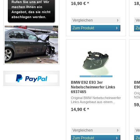
16,90 € *
18,
Vergleichen
Ve
Zum Produkt
Zu
BMW E92 E93 3er
BM
Nebelscheinwerfer Links
E90
6937465
Ori
NSW
Original BMW Nebelscheinwerfer
Links Ausgebaut aus einem...
59,
14,90 € *
Vergleichen
Ve
Zum Produkt
Zu