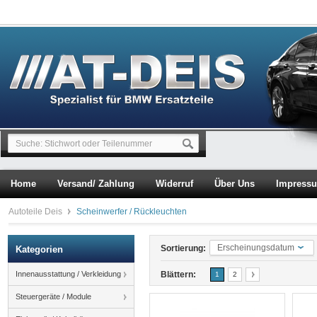
Home
Versand/ Zahlung
Widerruf
Über Uns
Impress
Autoteile Deis
Scheinwerfer / Rückleuchten
Erscheinungsdatum
Sortierung:
Kategorien
Innenausstattung / Verkleidung
Blättern:
1
2
Steuergeräte / Module