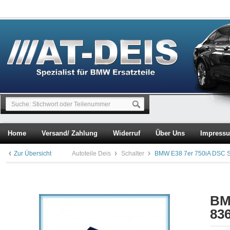
Home
Versand/ Zahlung
Widerruf
Über Uns
Impress
Zur Übersicht
Autoteile Deis
Schalter
BMW E38 7er 750iA DSC S
BM
83