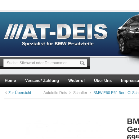
Home
Versand/ Zahlung
Widerruf
Über Uns
Impress
Zur Übersicht
Autoteile Deis
Schalter
BMW E60 E61 5er LCI Sch
BM
Ge
69