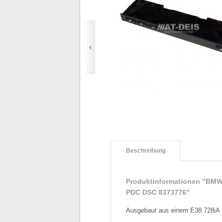
Beschreibung
Produktinformationen "BMW 
PDC DSC 8373776"
Ausgebaut aus einem E38 728iA 