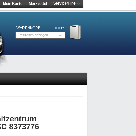
Service/Hilfe
Mein Konto
Merkzettel
WARENKORB
0,00 €*
Positionen anzeigen
ltzentrum
SC 8373776