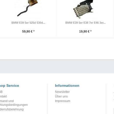
BMW E39 5er 525d 530d...
BMW E39 5er E38 7er E46 3er...
59,90 € *
19,90 € *
op Service
Informationen
GB
Newsletter
ntakt
Über uns
rsand und
Impressum
hlungsbedingungen
derrufsbelehrung