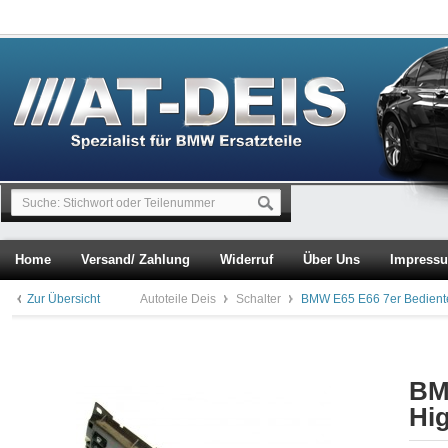
Home
Versand/ Zahlung
Widerruf
Über Uns
Impress
Zur Übersicht
Autoteile Deis
Schalter
BMW E65 E66 7er Bediente
BM
Hig