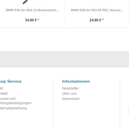
BMW E36 3er M43 Z3 Bremssattel...
BMW E39 5er E53 X5 PDC Sensor...
34,90 € *
24,90 € *
op Service
Informationen
GB
Newsletter
ntakt
Über uns
rsand und
Impressum
hlungsbedingungen
derrufsbelehrung