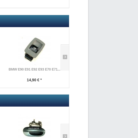
BMW E90 E91 E92 E93 E70 E71...
BMW E90 E91 E92 3er E87...
14,90 € *
49,90 € *