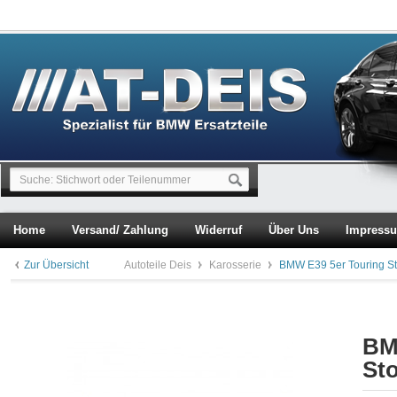
Home
Versand/ Zahlung
Widerruf
Über Uns
Impress
Zur Übersicht
Autoteile Deis
Karosserie
BMW E39 5er Touring St
BM
St