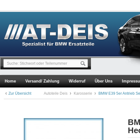
Home
Versand/ Zahlung
Widerruf
Über Uns
Impress
Zur Übersicht
Autoteile Deis
Karosserie
BMW E39 5er Antrieb S
BM
He