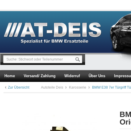
Home
Versand/ Zahlung
Widerruf
Über Uns
Impress
Zur Übersicht
Autoteile Deis
Karosserie
BMW E38 7er Türgriff T
BM
Ori