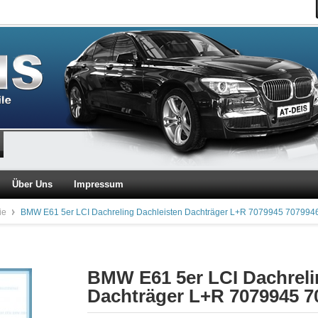
Über Uns
Impressum
ie
BMW E61 5er LCI Dachreling Dachleisten Dachträger L+R 7079945 707994
BMW E61 5er LCI Dachreli
Dachträger L+R 7079945 7