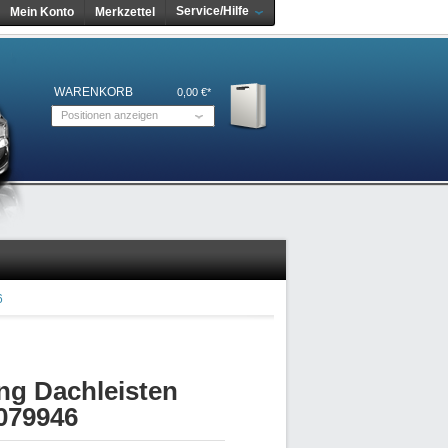
Service/Hilfe
Mein Konto
Merkzettel
WARENKORB
0,00 €*
Positionen anzeigen
6
ng Dachleisten
079946