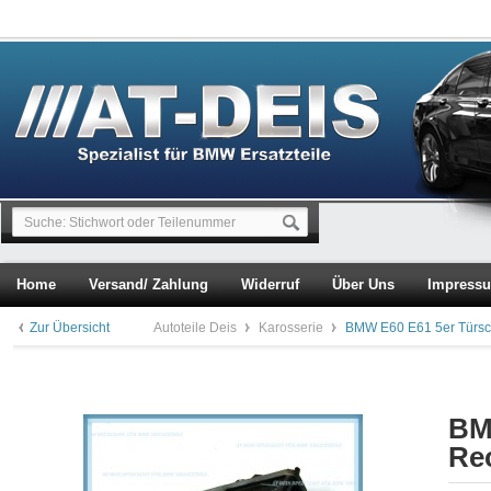
Home
Versand/ Zahlung
Widerruf
Über Uns
Impress
Zur Übersicht
Autoteile Deis
Karosserie
BMW E60 E61 5er Türsc
BM
Re