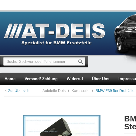
Home
Versand/ Zahlung
Widerruf
Über Uns
Impress
Zur Übersicht
Autoteile Deis
Karosserie
BMW E39 5er Drehfallen
BM
Ste