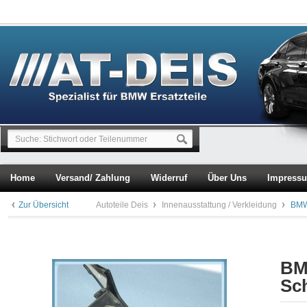
Home
Versand/ Zahlung
Widerruf
Über Uns
Impress
Zur Übersicht
Autoteile Deis
Innenausstattung / Verkleidung
BMW
BM
Sc