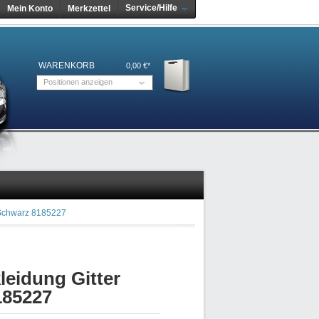
Service/Hilfe
Mein Konto
Merkzettel
WARENKORB
0,00 €*
Positionen anzeigen
 Schwarz 8185227
eidung Gitter
185227