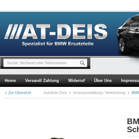
Home
Versand/ Zahlung
Widerruf
Über Uns
Impress
Zur Übersicht
Autoteile Deis
Innenausstattung / Verkleidung
BMW
BM
Sc