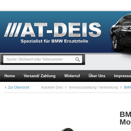
Home
Versand/ Zahlung
Widerruf
Über Uns
Impress
Zur Übersicht
Autoteile Deis
Innenausstattung / Verkleidung
BMW
BM
Mo