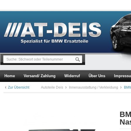
Home
Versand/ Zahlung
Widerruf
Über Uns
Impress
Zur Übersicht
Autoteile Deis
Innenausstattung / Verkleidung
BMW
BM
Na