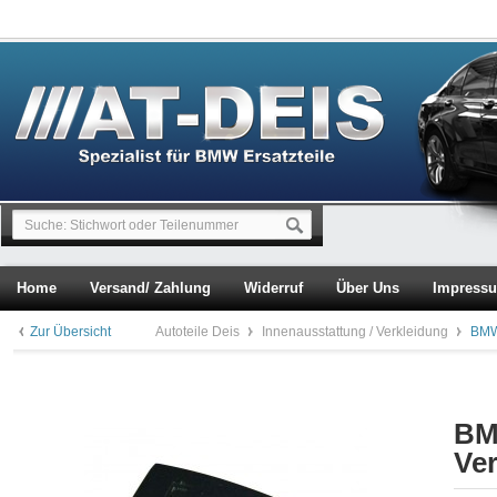
Home
Versand/ Zahlung
Widerruf
Über Uns
Impress
Zur Übersicht
Autoteile Deis
Innenausstattung / Verkleidung
BMW
BM
Ve