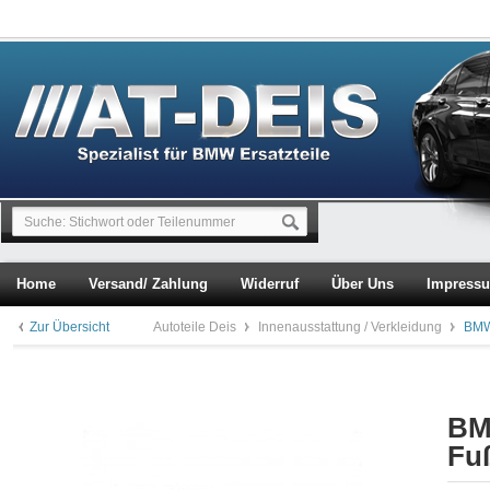
Home
Versand/ Zahlung
Widerruf
Über Uns
Impress
Zur Übersicht
Autoteile Deis
Innenausstattung / Verkleidung
BMW
BM
Fu