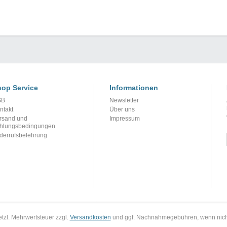
op Service
Informationen
GB
Newsletter
ntakt
Über uns
rsand und
Impressum
hlungsbedingungen
derrufsbelehrung
setzl. Mehrwertsteuer zzgl.
Versandkosten
und ggf. Nachnahmegebühren, wenn nich