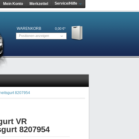
Service/Hilfe
Mein Konto
Merkzettel
WARENKORB
0,00 €*
Positionen anzeigen
heitsgurt 8207954
gurt VR
sgurt 8207954