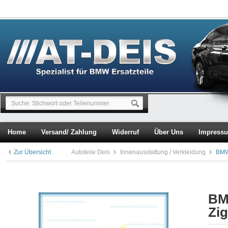
Home
Versand/ Zahlung
Widerruf
Über Uns
Impress
Zur Übersicht
Autoteile Deis
Innenausstattung / Verkleidung
BMW 
BM
Zi