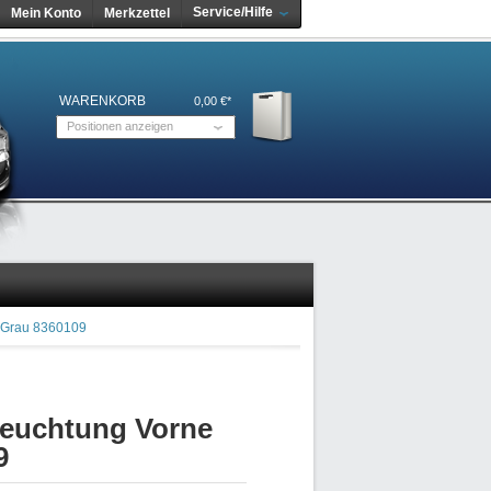
Service/Hilfe
Mein Konto
Merkzettel
WARENKORB
0,00 €*
Positionen anzeigen
 Grau 8360109
euchtung Vorne
9