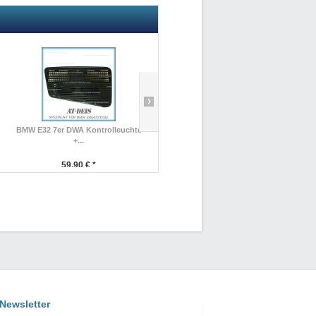
BMW E32 7er DWA Kontrolleuchte
BMW E53 X5 Kofferraum...
+...
29,90 € *
59,90 € *
Newsletter