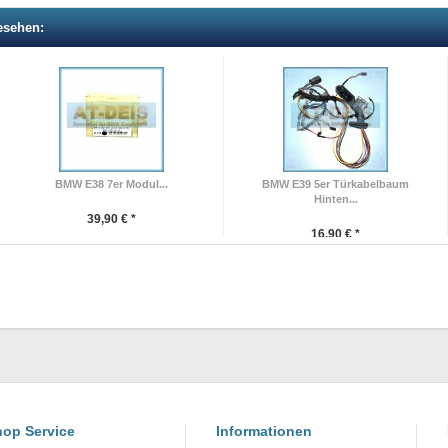
esehen:
BMW E38 7er Modul...
BMW E39 5er Türkabelbaum
Hinten...
39,90 € *
16,90 € *
op Service
Informationen