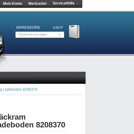
Service/Hilfe
Mein Konto
Merkzettel
WARENKORB
0,00 €*
Positionen anzeigen
ng Ladeboden 8208370
päckram
adeboden 8208370