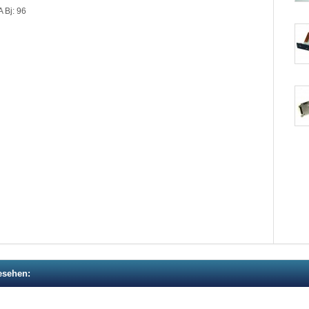
 Bj: 96
esehen: