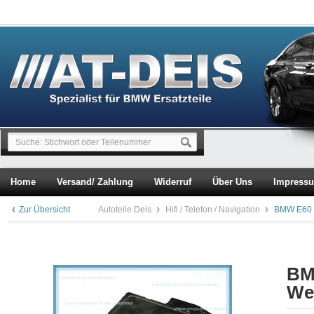
Home
Versand/ Zahlung
Widerruf
Über Uns
Impress
Zur Übersicht
Autoteile Deis
Hifi / Telefon / Navigation
BMW E60 E
BM
Wec