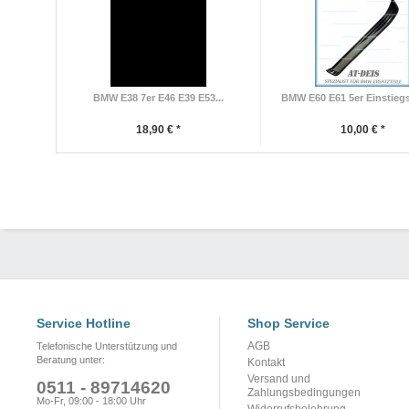
BMW E38 7er E46 E39 E53...
BMW E60 E61 5er Einstiegsl
18,90 € *
10,00 € *
Service Hotline
Shop Service
AGB
Telefonische Unterstützung und
Beratung unter:
Kontakt
Versand und
0511 - 89714620
Zahlungsbedingungen
Mo-Fr, 09:00 - 18:00 Uhr
Widerrufsbelehrung