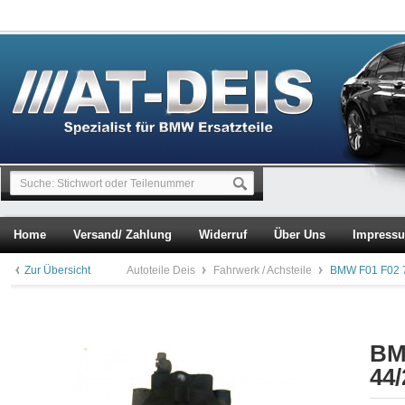
Home
Versand/ Zahlung
Widerruf
Über Uns
Impress
Zur Übersicht
Autoteile Deis
Fahrwerk / Achsteile
BMW F01 F02 7
BM
44/