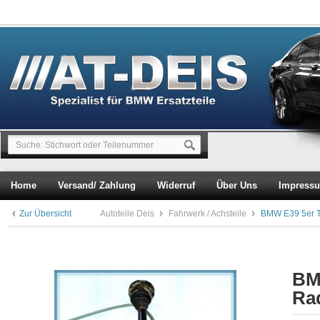
Home
Versand/ Zahlung
Widerruf
Über Uns
Impress
Zur Übersicht
Autoteile Deis
Fahrwerk / Achsteile
BMW E39 5er T
BM
Ra