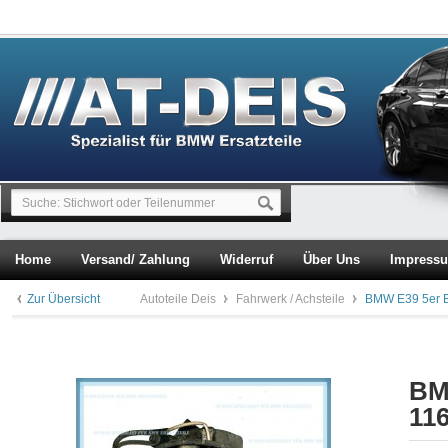
Home
Versand/ Zahlung
Widerruf
Über Uns
Impress
Zur Übersicht
Autoteile Deis
Fahrwerk / Achsteile
BMW E39 5er B
BM
11