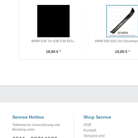
BMW E38 7er E46 E39 E53...
BMW E60 E61 5er Einstiegsl
18,90 € *
10,00 € *
Service Hotline
Shop Service
AGB
Telefonische Unterstützung und
Beratung unter:
Kontakt
Versand und