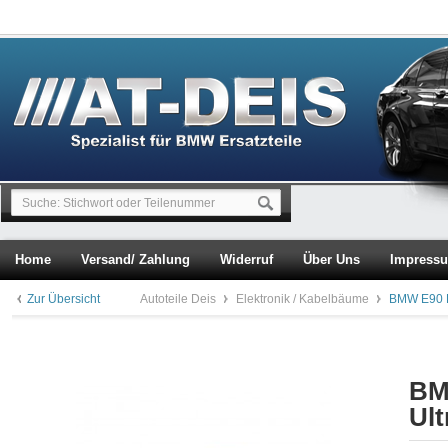
Home
Versand/ Zahlung
Widerruf
Über Uns
Impress
Zur Übersicht
Autoteile Deis
Elektronik / Kabelbäume
BMW E90 E
BM
Ult