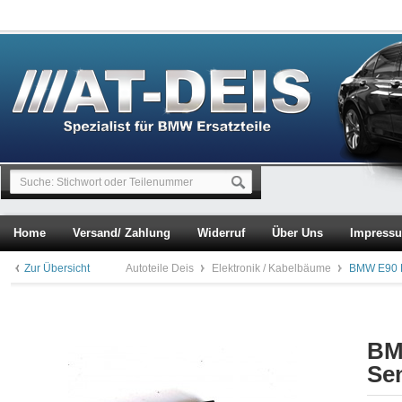
Home
Versand/ Zahlung
Widerruf
Über Uns
Impress
Zur Übersicht
Autoteile Deis
Elektronik / Kabelbäume
BMW E90 E
BM
Se