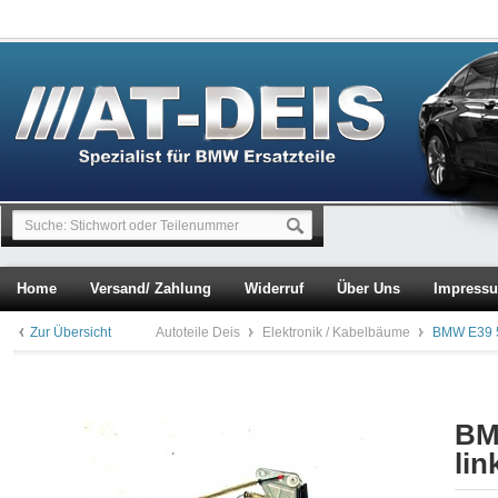
Home
Versand/ Zahlung
Widerruf
Über Uns
Impress
Zur Übersicht
Autoteile Deis
Elektronik / Kabelbäume
BMW E39 5e
BMW
lin